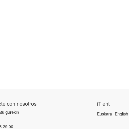
te con nosotros
iTlent
tu gurekin
Euskara
English
8 29 00