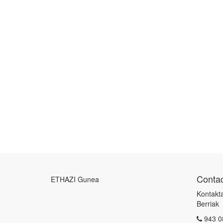
Contac
ETHAZI Gunea
Kontakta
Berriak
943 0