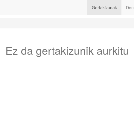
Gertakizunak
Den
Ez da gertakizunik aurkitu