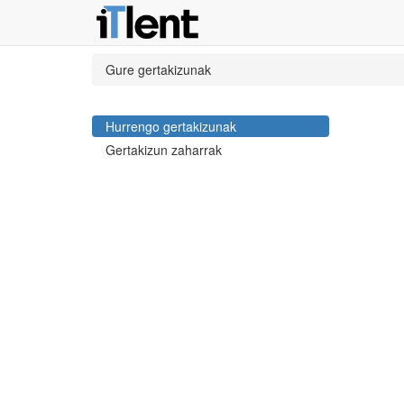
Gure gertakizunak
Hurrengo gertakizunak
Gertakizun zaharrak