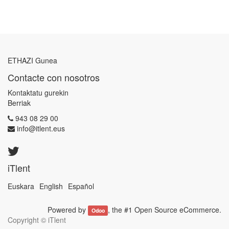
ETHAZI Gunea
Contacte con nosotros
Kontaktatu gurekin
Berriak
943 08 29 00
info@itlent.eus
iTlent
Euskara
English
Español
Powered by
, the #1
Open Source eCommerce
.
Odoo
Copyright ©
iTlent