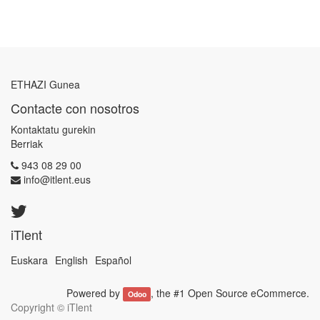
ETHAZI Gunea
Contacte con nosotros
Kontaktatu gurekin
Berriak
943 08 29 00
info@itlent.eus
iTlent
Euskara
English
Español
Powered by
, the #1
Open Source eCommerce
.
Odoo
Copyright ©
iTlent