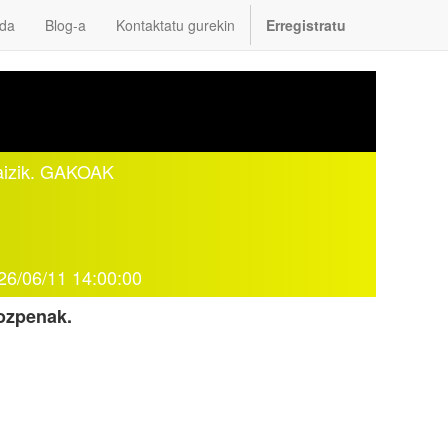
da
Blog-a
Kontaktatu gurekin
Erregistratu
baizik. GAKOAK
26/06/11 14:00:00
gozpenak.