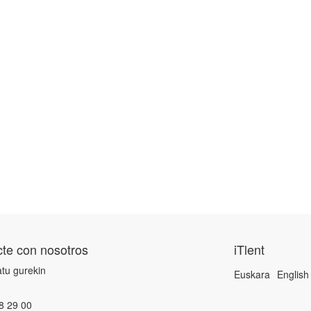
te con nosotros
iTlent
tu gurekin
Euskara
English
8 29 00