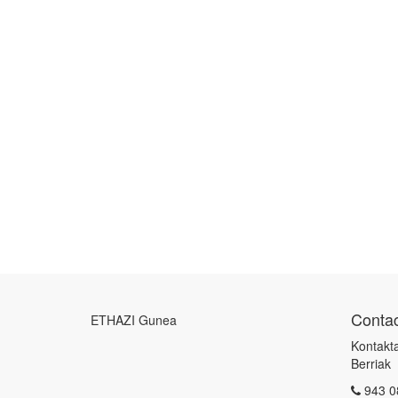
Contac
ETHAZI Gunea
Kontakta
Berriak
943 0