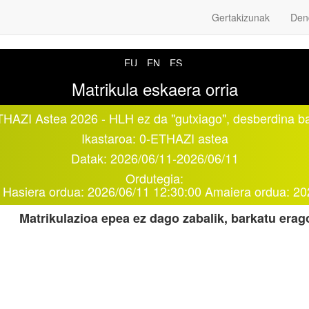
Gertakizunak
Den
EU
EN
ES
Matrikula eskaera orria
HAZI Astea 2026 - HLH ez da "gutxiago", desberdina 
Ikastaroa:
0-ETHAZI astea
Datak:
2026/06/11
-
2026/06/11
Ordutegia:
Hasiera ordua:
2026/06/11 12:30:00
Amaiera ordua:
20
Matrikulazioa epea ez dago zabalik, barkatu era