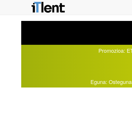
Promozioa:
ET
Eguna: Osteguna