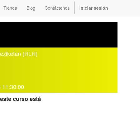
Tienda
Blog
Contáctenos
Iniciar sesión
eziketan (HLH)
 11:30:00
este curso está