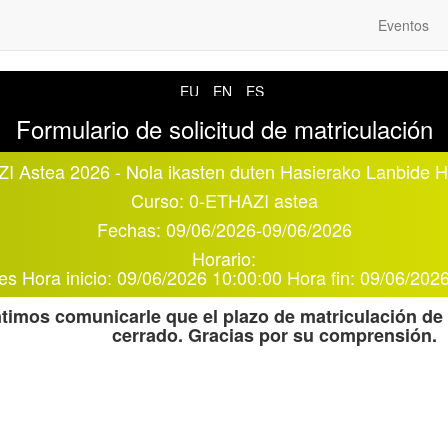
Eventos
EU
EN
ES
Formulario de solicitud de matriculación
I Astea 2026 - Nola ikasten duten Hasierako Lanbide H
Curso:
0-ETHAZI astea
Fechas:
09/06/2026
-
09/06/2026
Horario:
es
Hora inicio:
09/06/2026 10:00:00
Hora fin:
09/06/2026
timos comunicarle que el plazo de matriculación de 
cerrado. Gracias por su comprensión.