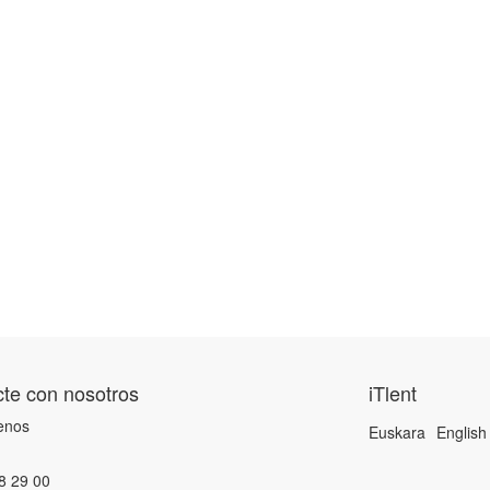
te con nosotros
iTlent
enos
Euskara
English
8 29 00