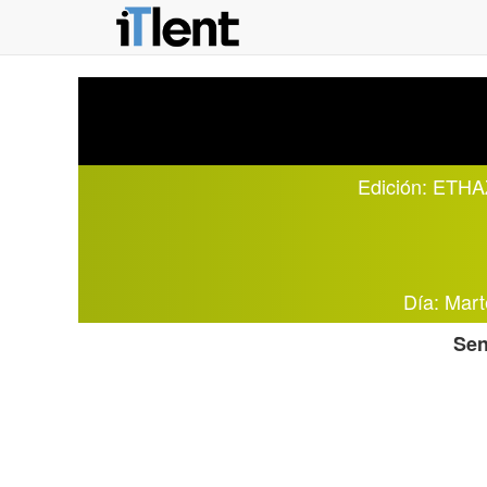
Edición:
ETHAZ
Día: Mart
Sen