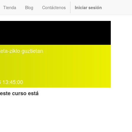
Tienda
Blog
Contáctenos
Iniciar sesión
ta‑ziklo guztietan
 13:45:00
este curso está