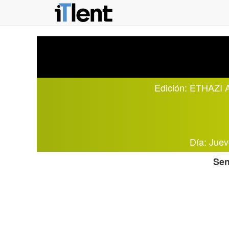
Edición:
ETHAZI As
Día: Jue
Sen