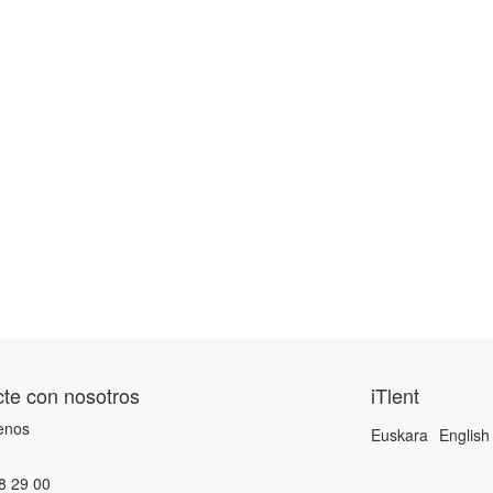
te con nosotros
iTlent
enos
Euskara
English
8 29 00