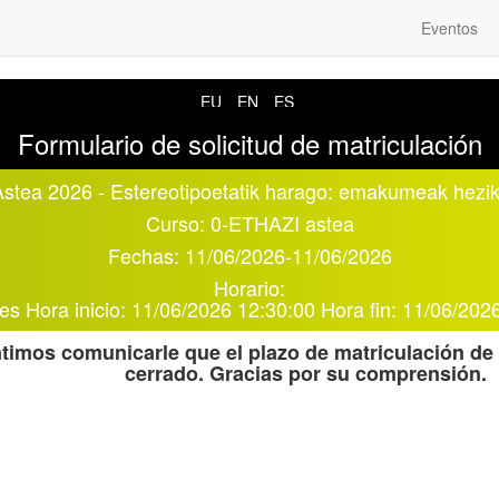
Eventos
EU
EN
ES
Formulario de solicitud de matriculación
tea 2026 - Estereotipoetatik harago: emakumeak hezike
Curso:
0-ETHAZI astea
Fechas:
11/06/2026
-
11/06/2026
Horario:
ves
Hora inicio:
11/06/2026 12:30:00
Hora fin:
11/06/2026
timos comunicarle que el plazo de matriculación de 
cerrado. Gracias por su comprensión.