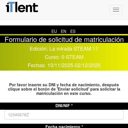
Menú
de
Naveg
EU
EN
ES
Formulario de solicitud de matriculación
Edición:
La mirada STEAM 11
Curso:
0-STEAM
Fechas:
10/11/2025
-
02/12/2025
Por favor inserte su DNI y fecha de nacimiento, después
clique sobre el botón de 'Enviar solicitud' para solicitar la
matriculación en este curso.
DNI/NIF
Fecha nacimiento